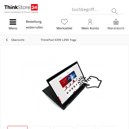
Suchbegriff...
Bestellung
widerrufen
Menü
Merkzettel
Mein Konto
Warenkorb
Übersicht
ThinkPad X390 L390 Yoga