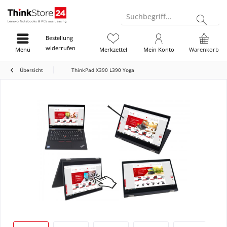
Suchbegriff...
Bestellung
widerrufen
Menü
Merkzettel
Mein Konto
Warenkorb
Übersicht
ThinkPad X390 L390 Yoga