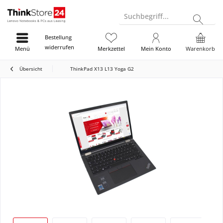
Suchbegriff...
Bestellung
widerrufen
Menü
Merkzettel
Mein Konto
Warenkorb
Übersicht
ThinkPad X13 L13 Yoga G2