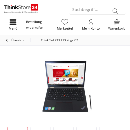
Suchbegriff...
Bestellung
widerrufen
Menü
Merkzettel
Mein Konto
Warenkorb
Übersicht
ThinkPad X13 L13 Yoga G2