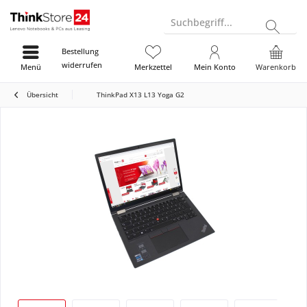
Suchbegriff...
Bestellung
widerrufen
Menü
Merkzettel
Mein Konto
Warenkorb
Übersicht
ThinkPad X13 L13 Yoga G2