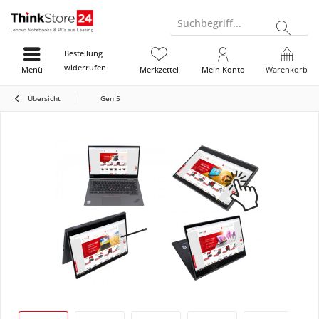
Suchbegriff...
Bestellung
widerrufen
Menü
Merkzettel
Mein Konto
Warenkorb
Übersicht
Gen 5