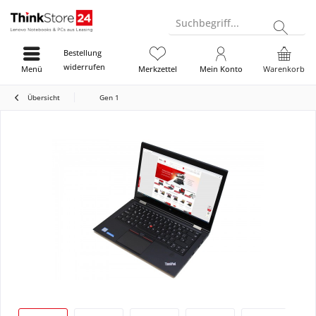
Suchbegriff...
Bestellung
widerrufen
Menü
Merkzettel
Mein Konto
Warenkorb
Übersicht
Gen 1