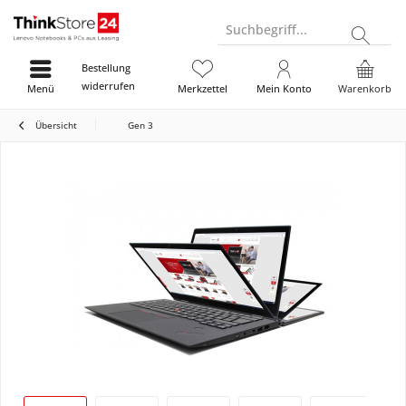
Suchbegriff...
Bestellung
widerrufen
Menü
Merkzettel
Mein Konto
Warenkorb
Übersicht
Gen 3