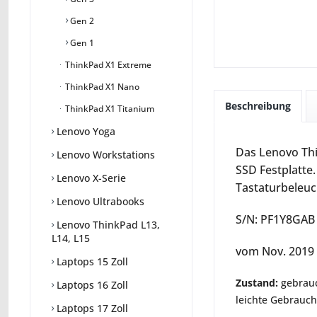
Gen 2
Gen 1
ThinkPad X1 Extreme
ThinkPad X1 Nano
Beschreibung
ThinkPad X1 Titanium
Lenovo Yoga
Das Lenovo Thi
Lenovo Workstations
SSD Festplatte
Lenovo X-Serie
Tastaturbeleuc
Lenovo Ultrabooks
S/N: PF1Y8GAB
Lenovo ThinkPad L13,
L14, L15
vom Nov. 2019
Laptops 15 Zoll
Zustand:
gebrauc
Laptops 16 Zoll
leichte Gebrauc
Laptops 17 Zoll