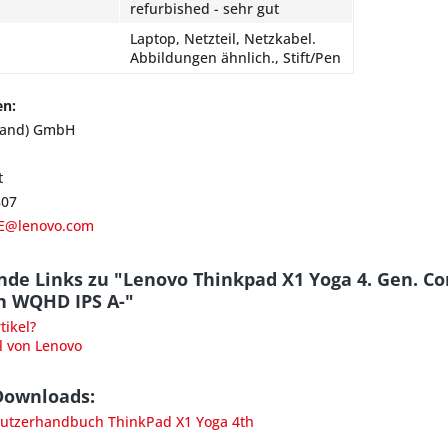
refurbished - sehr gut
Laptop, Netzteil, Netzkabel.
Abbildungen ähnlich., Stift/Pen
en:
land) GmbH
t
807
E@lenovo.com
de Links zu "Lenovo Thinkpad X1 Yoga 4. Gen. Co
h WQHD IPS A-"
ikel?
l von Lenovo
Downloads:
tzerhandbuch ThinkPad X1 Yoga 4th