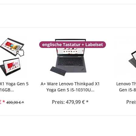
englische Tastatur + Labelset
X1 Yoga Gen 5
A+ Ware Lenovo Thinkpad X1
Lenovo Th
16GB...
Yoga Gen 5 i5-10310U...
Gen i5-
€ *
Preis: 479,99 € *
Prei
499,99 € *