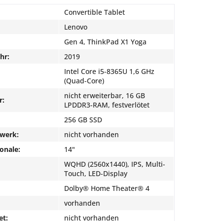
Convertible Tablet
Lenovo
Gen 4, ThinkPad X1 Yoga
hr:
2019
Intel Core i5-8365U 1,6 GHz
(Quad-Core)
nicht erweiterbar, 16 GB
r:
LPDDR3-RAM, festverlötet
256 GB SSD
fwerk:
nicht vorhanden
onale:
14"
WQHD (2560x1440), IPS, Multi-
Touch, LED-Display
Dolby® Home Theater® 4
vorhanden
et:
nicht vorhanden