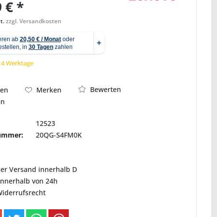
 € *
t.
zzgl. Versandkosten
Abbildung ähnlich
 14 Werktage
Bewerten
hen
Merken
en
12523
nummer:
20QG-S4FM0K
ser Versand innerhalb D
innerhalb von 24h
Widerrufsrecht