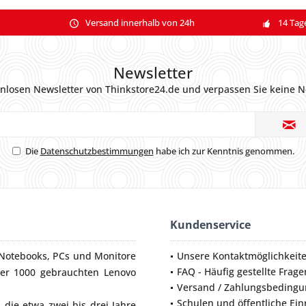
Versand innerhalb von 24h
14 Tag
Newsletter
nlosen Newsletter von Thinkstore24.de und verpassen Sie keine N
Die
Datenschutzbestimmungen
habe ich zur Kenntnis genommen.
Kundenservice
Notebooks
,
PCs
und
Monitore
Unsere Kontaktmöglichkeit
FAQ - Häufig gestellte Frage
ber 1000 gebrauchten Lenovo
Versand / Zahlungsbeding
Schulen und öffentliche Ei
die etwa zwei bis drei Jahre