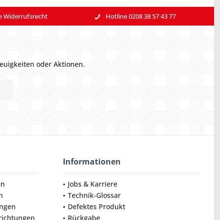
e Widerrufsrecht
Hotline 0208 38 57 43 77
euigkeiten oder Aktionen.
Informationen
en
Jobs & Karriere
n
Technik-Glossar
ungen
Defektes Produkt
nrichtungen
Rückgabe