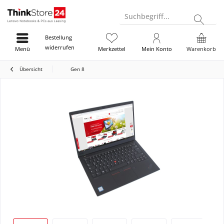
Suchbegriff...
Bestellung
widerrufen
Menü
Merkzettel
Mein Konto
Warenkorb
Übersicht
Gen 8