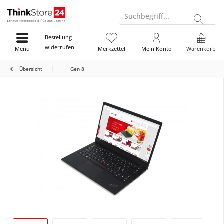
Suchbegriff...
Bestellung
widerrufen
Menü
Merkzettel
Mein Konto
Warenkorb
Übersicht
Gen 8