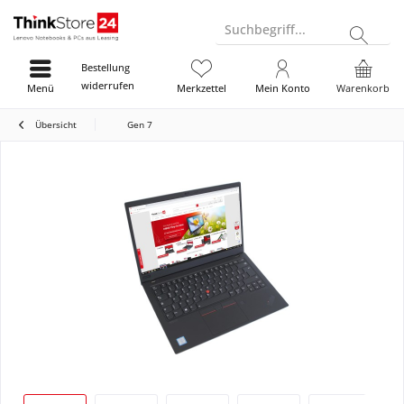
Suchbegriff...
Bestellung
widerrufen
Menü
Merkzettel
Mein Konto
Warenkorb
Übersicht
Gen 7