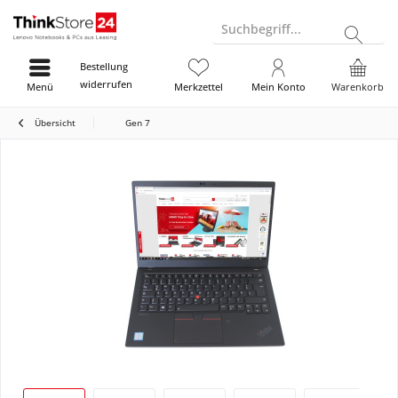
Suchbegriff...
Bestellung
widerrufen
Menü
Merkzettel
Mein Konto
Warenkorb
Übersicht
Gen 7