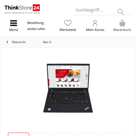
Suchbegriff...
Bestellung
widerrufen
Menü
Merkzettel
Mein Konto
Warenkorb
Übersicht
Gen 5