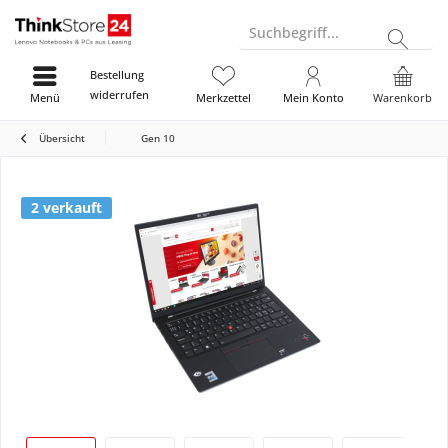
Suchbegriff...
Bestellung
widerrufen
Menü
Merkzettel
Mein Konto
Warenkorb
Übersicht
Gen 10
2 verkauft