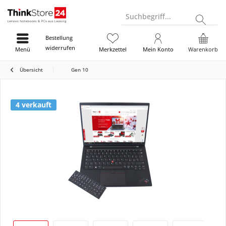
Suchbegriff...
Bestellung
widerrufen
Menü
Merkzettel
Mein Konto
Warenkorb
Übersicht
Gen 10
4 verkauft