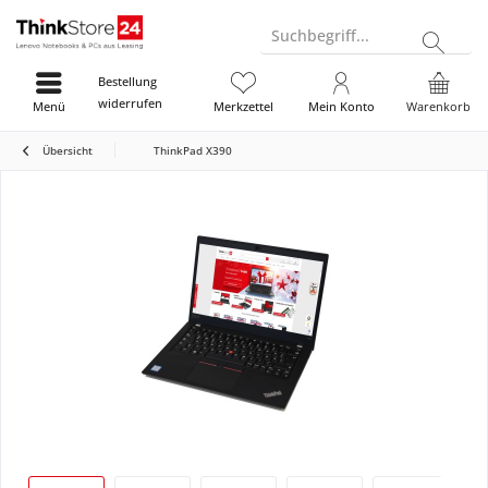
Suchbegriff...
Bestellung
widerrufen
Menü
Merkzettel
Mein Konto
Warenkorb
Übersicht
ThinkPad X390