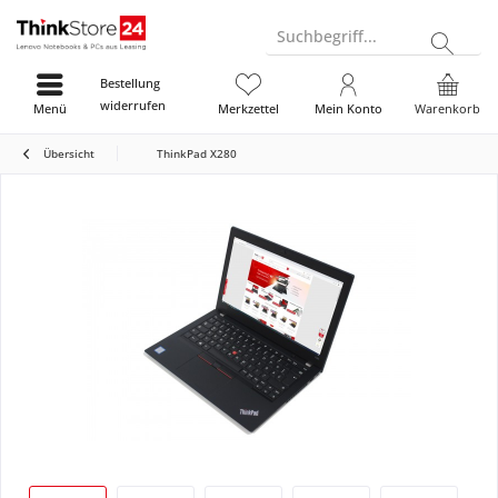
Suchbegriff...
Bestellung
widerrufen
Menü
Merkzettel
Mein Konto
Warenkorb
Übersicht
ThinkPad X280