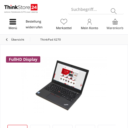
Suchbegriff...
Bestellung
widerrufen
Menü
Merkzettel
Mein Konto
Warenkorb
Übersicht
ThinkPad X270
FullHD Display