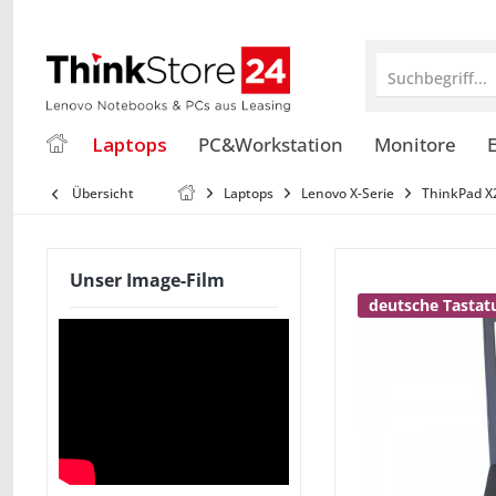
Suchbegriff...
Laptops
PC&Workstation
Monitore
E
Übersicht
Laptops
Lenovo X-Serie
ThinkPad X
Unser Image-Film
deutsche Tastat