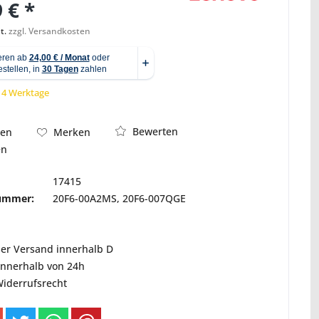
 € *
t.
zzgl. Versandkosten
Abbildung ähnlich
 14 Werktage
Bewerten
hen
Merken
en
17415
nummer:
20F6-00A2MS, 20F6-007QGE
ser Versand innerhalb D
innerhalb von 24h
Widerrufsrecht