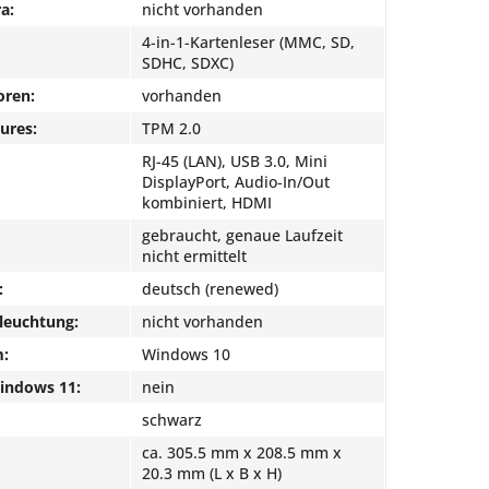
a:
nicht vorhanden
4-in-1-Kartenleser (MMC, SD,
SDHC, SDXC)
oren:
vorhanden
ures:
TPM 2.0
RJ-45 (LAN), USB 3.0, Mini
DisplayPort, Audio-In/Out
kombiniert, HDMI
gebraucht, genaue Laufzeit
nicht ermittelt
:
deutsch (renewed)
leuchtung:
nicht vorhanden
m:
Windows 10
Windows 11:
nein
schwarz
ca. 305.5 mm x 208.5 mm x
20.3 mm (L x B x H)