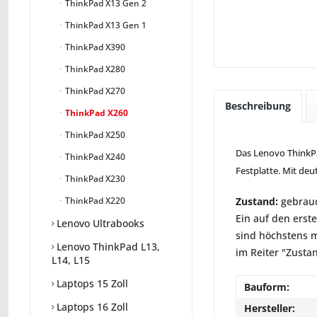
ThinkPad X13 Gen 2
ThinkPad X13 Gen 1
ThinkPad X390
ThinkPad X280
ThinkPad X270
Beschreibung
ThinkPad X260
ThinkPad X250
Das Lenovo ThinkPad
ThinkPad X240
Festplatte. Mit deu
ThinkPad X230
Zustand:
gebrauc
ThinkPad X220
Ein auf den erst
Lenovo Ultrabooks
sind höchstens m
Lenovo ThinkPad L13,
im Reiter "Zusta
L14, L15
Laptops 15 Zoll
Bauform:
Laptops 16 Zoll
Hersteller: