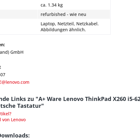
ca. 1.34 kg
refurbished - wie neu
Laptop, Netzteil, Netzkabel.
Abbildungen ähnlich.
en:
land) GmbH
t
807
E@lenovo.com
nde Links zu "A+ Ware Lenovo ThinkPad X260 i5-6
sche Tastatur"
ikel?
l von Lenovo
Downloads: