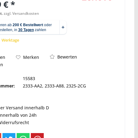
 € *
t.
zzgl. Versandkosten
Abbildung ähnlich
 1 Werktage
Bewerten
hen
Merken
en
15583
nummer:
2333-AA2, 2333-A88, 2325-2CG
ser Versand innerhalb D
innerhalb von 24h
Widerrufsrecht