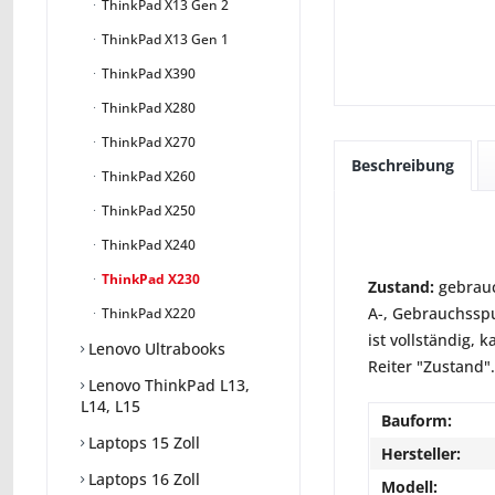
ThinkPad X13 Gen 2
ThinkPad X13 Gen 1
ThinkPad X390
ThinkPad X280
ThinkPad X270
Beschreibung
ThinkPad X260
ThinkPad X250
ThinkPad X240
ThinkPad X230
Zustand:
gebrauc
A-, Gebrauchsspu
ThinkPad X220
ist vollständig,
Lenovo Ultrabooks
Reiter "Zustand".
Lenovo ThinkPad L13,
L14, L15
Bauform:
Laptops 15 Zoll
Hersteller:
Laptops 16 Zoll
Modell: