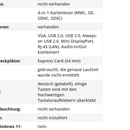
a:
nicht vorhanden
4-in-1-Kartenleser (MMC, SD,
SDHC, SDXC)
oren:
vorhanden
VGA, USB 2.0, USB 3.0, Always-
on USB 2.0, Mini DisplayPort,
RJ-45 (LAN), Audio-In/Out
kombiniert
eckplätze:
Express Card (54 mm)
gebraucht, die genaue Laufzeit
wurde nicht ermittelt
deutsch (gelabelt), einige
Tasten sind mit den
:
hochwertigen
Tastaturaufklebern überklebt
leuchtung:
nicht vorhanden
m:
nicht installiert
Windows 11:
nein