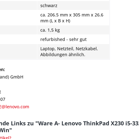
schwarz
ca. 206.5 mm x 305 mm x 26.6
mm (L x B x H)
ca. 1,5 kg
refurbished - sehr gut
Laptop, Netzteil, Netzkabel.
Abbildungen ähnlich.
en:
land) GmbH
t
807
E@lenovo.com
nde Links zu "Ware A- Lenovo ThinkPad X230 i5-3
Win"
ikel?