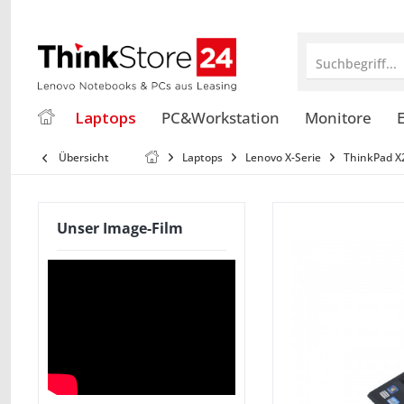
Suchbegriff...
Laptops
PC&Workstation
Monitore
E
Übersicht
Laptops
Lenovo X-Serie
ThinkPad X
Unser Image-Film