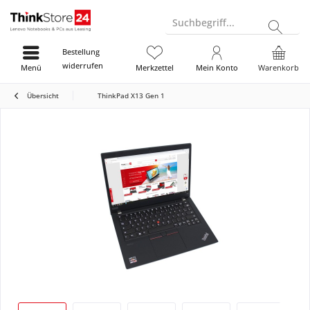
Suchbegriff...
Bestellung
widerrufen
Menü
Merkzettel
Mein Konto
Warenkorb
Übersicht
ThinkPad X13 Gen 1