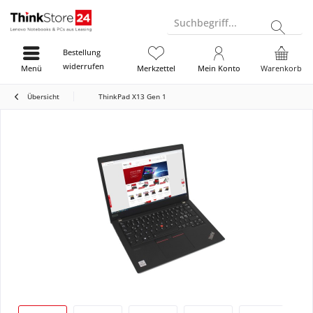
Suchbegriff...
Bestellung
widerrufen
Menü
Merkzettel
Mein Konto
Warenkorb
Übersicht
ThinkPad X13 Gen 1