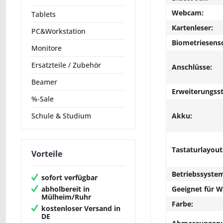
Webcam:
Tablets
Kartenleser:
PC&Workstation
Biometriesens
Monitore
Ersatzteile / Zubehör
Anschlüsse:
Beamer
Erweiterungsst
%-Sale
Akku:
Schule & Studium
Tastaturlayout
Vorteile
Betriebssyste
sofort verfügbar
abholbereit in
Geeignet für 
Mülheim/Ruhr
Farbe:
kostenloser Versand in
DE