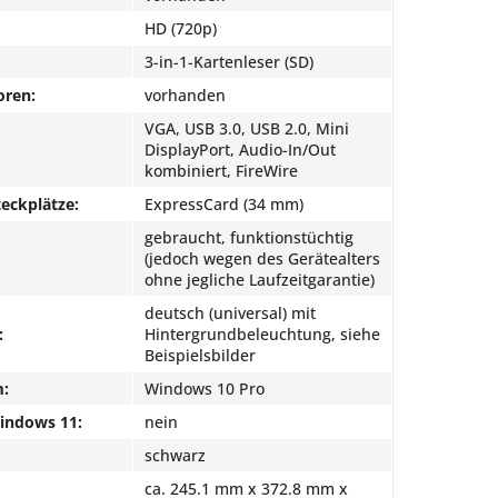
HD (720p)
3-in-1-Kartenleser (SD)
oren:
vorhanden
VGA, USB 3.0, USB 2.0, Mini
DisplayPort, Audio-In/Out
kombiniert, FireWire
eckplätze:
ExpressCard (34 mm)
gebraucht, funktionstüchtig
(jedoch wegen des Gerätealters
ohne jegliche Laufzeitgarantie)
deutsch (universal) mit
:
Hintergrundbeleuchtung, siehe
Beispielsbilder
m:
Windows 10 Pro
Windows 11:
nein
schwarz
ca. 245.1 mm x 372.8 mm x