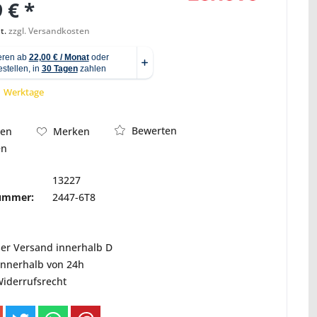
 € *
t.
zzgl. Versandkosten
Abbildung ähnlich
 1 Werktage
Bewerten
hen
Merken
en
13227
nummer:
2447-6T8
ser Versand innerhalb D
innerhalb von 24h
Widerrufsrecht