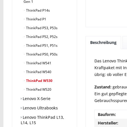
Gen 1
ThinkPad P14s
ThinkPad P1
ThinkPad P53, P53s
ThinkPad P52, P52s
Beschreibung
ThinkPad P51, P51s
ThinkPad P50, P50s
Das Lenovo Think
ThinkPad W541
Kraftpaket mit I
ThinkPad W540
übrig: ob voller 
ThinkPad W530
Zustand:
gebrauc
ThinkPad W520
Ein gut gepflegte
Lenovo X-Serie
Gebrauchsspuren 
Lenovo Ultrabooks
Bauform:
Lenovo ThinkPad L13,
L14, L15
Hersteller: