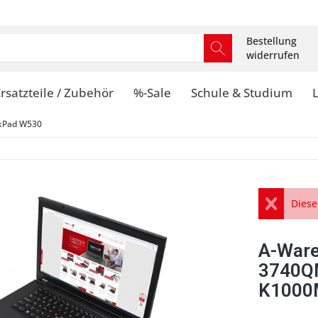
Bestellung
widerrufen
rsatzteile / Zubehör
%-Sale
Schule & Studium
kPad W530
Diese
A-Ware
3740Q
K1000M