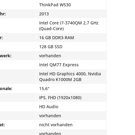
ThinkPad W530
hr:
2013
Intel Core i7-3740QM 2,7 GHz
(Quad-Core)
r:
16 GB DDR3-RAM
128 GB SSD
fwerk:
vorhanden
Intel QM77 Express
Intel HD Graphics 4000, Nvidia
Quadro K1000M 2GB
onale:
15,6"
IPS, FHD (1920x1080)
HD Audio
vorhanden
et:
nicht vorhanden
vorhanden