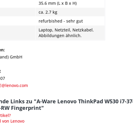
35.6 mm (L x B x H)
ca. 2.7 kg
refurbished - sehr gut
Laptop, Netzteil, Netzkabel.
Abbildungen ähnlich.
en:
land) GmbH
t
807
E@lenovo.com
nde Links zu "A-Ware Lenovo ThinkPad W530 i7-
-RW Fingerprint"
ikel?
l von Lenovo