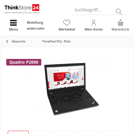
Suchbegriff...
Bestellung
widerrufen
Menü
Merkzettel
Mein Konto
Warenkorb
Übersicht
ThinkPad P52, P52s
Quadro P2000