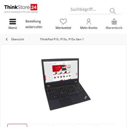
Suchbegriff...
Bestellung
widerrufen
Menü
Merkzettel
Mein Konto
Warenkorb
Übersicht
ThinkPad P15, P15s, P15v Gen 1