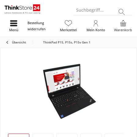
Suchbegriff...
Bestellung
widerrufen
Menü
Merkzettel
Mein Konto
Warenkorb
Übersicht
ThinkPad P15, P15s, P15v Gen 1