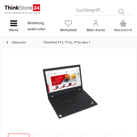
Suchbegriff...
Bestellung
widerrufen
Menü
Merkzettel
Mein Konto
Warenkorb
Übersicht
ThinkPad P15, P15s, P15v Gen 1