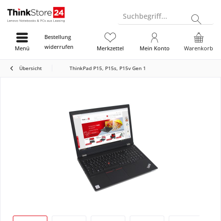
Suchbegriff...
Bestellung
widerrufen
Menü
Merkzettel
Mein Konto
Warenkorb
Übersicht
ThinkPad P15, P15s, P15v Gen 1