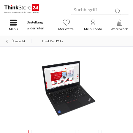
Suchbegriff...
Bestellung
widerrufen
Menü
Merkzettel
Mein Konto
Warenkorb
Übersicht
ThinkPad P14s