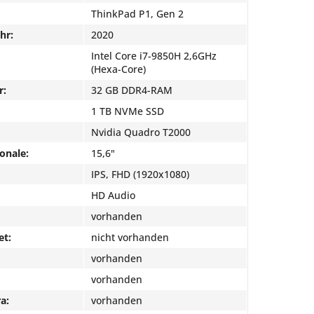
ThinkPad P1, Gen 2
hr:
2020
Intel Core i7-9850H 2,6GHz
(Hexa-Core)
r:
32 GB DDR4-RAM
1 TB NVMe SSD
Nvidia Quadro T2000
onale:
15,6"
IPS, FHD (1920x1080)
HD Audio
vorhanden
et:
nicht vorhanden
vorhanden
vorhanden
a:
vorhanden