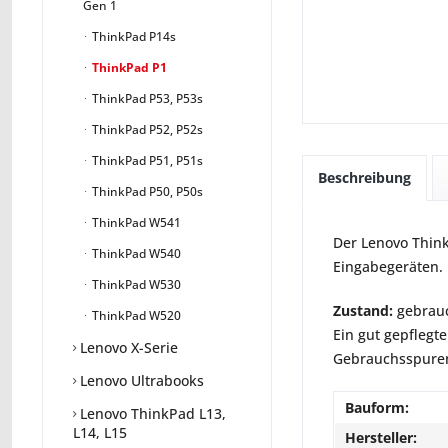
Gen 1
ThinkPad P14s
ThinkPad P1
ThinkPad P53, P53s
ThinkPad P52, P52s
ThinkPad P51, P51s
Beschreibung
ThinkPad P50, P50s
ThinkPad W541
Der Lenovo Think
ThinkPad W540
Eingabegeräten.
ThinkPad W530
Zustand:
gebrauc
ThinkPad W520
Ein gut gepflegte
Lenovo X-Serie
Gebrauchsspuren 
Lenovo Ultrabooks
Bauform:
Lenovo ThinkPad L13,
L14, L15
Hersteller: