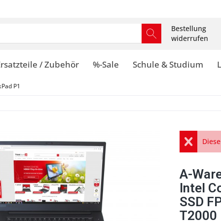
Bestellung
widerrufen
rsatzteile / Zubehör
%-Sale
Schule & Studium
kPad P1
Diese
A-Ware
Intel 
SSD FP
T2000