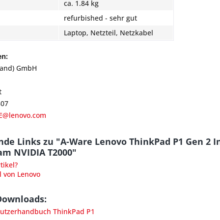
ca. 1.84 kg
refurbished - sehr gut
Laptop, Netzteil, Netzkabel
en:
land) GmbH
t
807
E@lenovo.com
de Links zu "A-Ware Lenovo ThinkPad P1 Gen 2 I
Cam NVIDIA T2000"
ikel?
l von Lenovo
Downloads:
utzerhandbuch ThinkPad P1