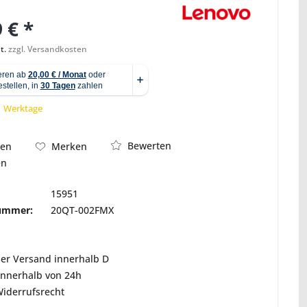
 € *
t.
zzgl. Versandkosten
Abbildung ähnlich
 1 Werktage
Bewerten
hen
Merken
en
15951
nummer:
20QT-002FMX
ser Versand innerhalb D
innerhalb von 24h
Widerrufsrecht