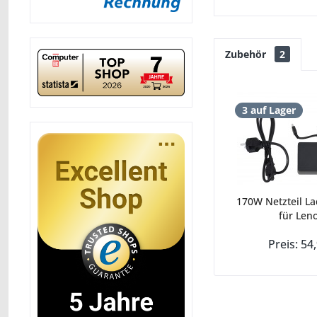
Zubehör
2
3 auf Lager
170W Netzteil La
für Leno
Preis: 54