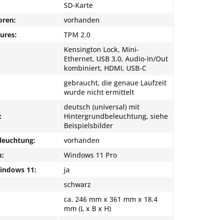
SD-Karte
oren:
vorhanden
ures:
TPM 2.0
Kensington Lock, Mini-
Ethernet, USB 3.0, Audio-In/Out
kombiniert, HDMI, USB-C
gebraucht, die genaue Laufzeit
wurde nicht ermittelt
deutsch (universal) mit
:
Hintergrundbeleuchtung, siehe
Beispielsbilder
leuchtung:
vorhanden
m:
Windows 11 Pro
Windows 11:
ja
schwarz
ca. 246 mm x 361 mm x 18.4
mm (L x B x H)