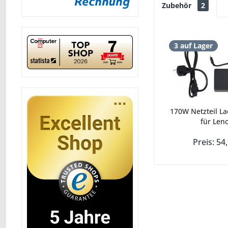
Zubehör
2
3 auf Lager
170W Netzteil La
für Leno
Preis: 54