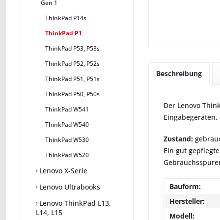
Gen 1
ThinkPad P14s
ThinkPad P1
ThinkPad P53, P53s
ThinkPad P52, P52s
Beschreibung
ThinkPad P51, P51s
ThinkPad P50, P50s
Der Lenovo Think
ThinkPad W541
Eingabegeräten.
ThinkPad W540
Zustand:
gebrauc
ThinkPad W530
Ein gut gepflegte
ThinkPad W520
Gebrauchsspuren 
Lenovo X-Serie
Bauform:
Lenovo Ultrabooks
Hersteller:
Lenovo ThinkPad L13,
L14, L15
Modell: