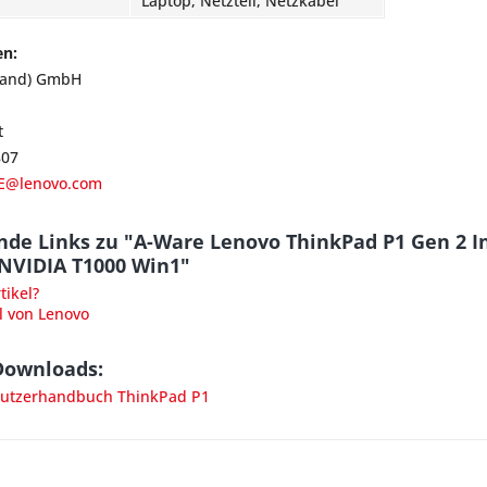
Laptop, Netzteil, Netzkabel
en:
land) GmbH
t
807
E@lenovo.com
nde Links zu "A-Ware Lenovo ThinkPad P1 Gen 2 I
 NVIDIA T1000 Win1"
ikel?
l von Lenovo
Downloads:
utzerhandbuch ThinkPad P1