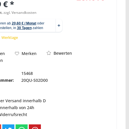
 € *
t.
zzgl. Versandkosten
Abbildung ähnlich
 1 Werktage
Bewerten
hen
Merken
en
15468
nummer:
20QU-S02D00
ser Versand innerhalb D
innerhalb von 24h
Widerrufsrecht