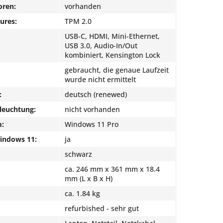
oren:
vorhanden
ures:
TPM 2.0
USB-C, HDMI, Mini-Ethernet,
USB 3.0, Audio-In/Out
kombiniert, Kensington Lock
gebraucht, die genaue Laufzeit
wurde nicht ermittelt
:
deutsch (renewed)
leuchtung:
nicht vorhanden
m:
Windows 11 Pro
Windows 11:
ja
schwarz
ca. 246 mm x 361 mm x 18.4
mm (L x B x H)
ca. 1.84 kg
refurbished - sehr gut