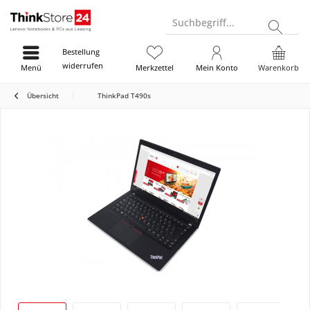
Suchbegriff...
Bestellung
widerrufen
Menü
Merkzettel
Mein Konto
Warenkorb
Übersicht
ThinkPad T490s