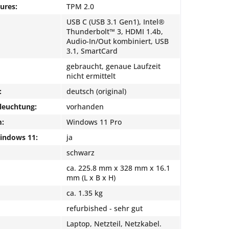
ures:
TPM 2.0
USB C (USB 3.1 Gen1), Intel®
Thunderbolt™ 3, HDMI 1.4b,
Audio-In/Out kombiniert, USB
3.1, SmartCard
gebraucht, genaue Laufzeit
nicht ermittelt
:
deutsch (original)
leuchtung:
vorhanden
m:
Windows 11 Pro
Windows 11:
ja
schwarz
ca. 225.8 mm x 328 mm x 16.1
mm (L x B x H)
ca. 1.35 kg
refurbished - sehr gut
Laptop, Netzteil, Netzkabel.