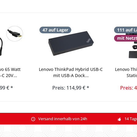
47 auf Lager
111 auf L
mit Netz
vo 65 Watt
Lenovo ThinkPad Hybrid USB-C
Lenovo Th
-C 20V...
mit USB-A Dock...
Stati
,99 € *
Preis: 114,99 € *
Preis: 
Versand innerhalb von 24h
14 Tag