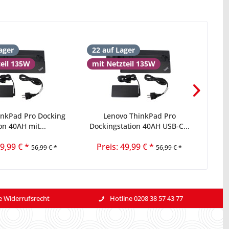
ager
22 auf Lager
16 
teil 135W
mit Netzteil 135W
inkPad Pro Docking
Lenovo ThinkPad Pro
Leno
on 40AH mit...
Dockingstation 40AH USB-C...
49,99 € *
Preis: 49,99 € *
56,99 € *
56,99 € *
e Widerrufsrecht
Hotline 0208 38 57 43 77