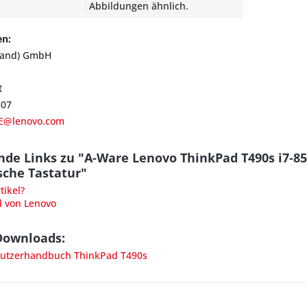
Abbildungen ähnlich.
en:
land) GmbH
t
807
E@lenovo.com
nde Links zu "A-Ware Lenovo ThinkPad T490s i7-8
sche Tastatur"
ikel?
l von Lenovo
Downloads:
utzerhandbuch ThinkPad T490s