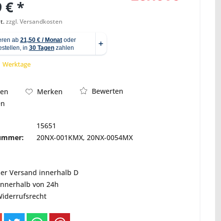
 € *
t.
zzgl. Versandkosten
Abbildung ähnlich
 1 Werktage
Bewerten
hen
Merken
en
15651
nummer:
20NX-001KMX, 20NX-0054MX
ser Versand innerhalb D
innerhalb von 24h
Widerrufsrecht