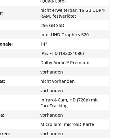
(Quad-Core)
nicht erweiterbar, 16 GB DDR4-
r:
RAM, festverlötet
256 GB SSD
Intel UHD Graphics 620
onale:
14"
IPS, FHD (1920x1080)
Dolby Audio™ Premium
vorhanden
et:
nicht vorhanden
vorhanden
Infrarot-Cam, HD (720p) mit
FaceTracking
a:
vorhanden
Micro-Sim, microSD-Karte
oren:
vorhanden