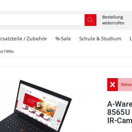
Bestellung
widerrufen
rsatzteile / Zubehör
%-Sale
Schule & Studium
ad T490s
Diese
A-Ware
8565U 
IR-Cam