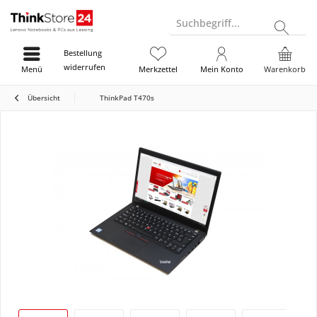
Suchbegriff...
Bestellung
widerrufen
Menü
Merkzettel
Mein Konto
Warenkorb
Übersicht
ThinkPad T470s