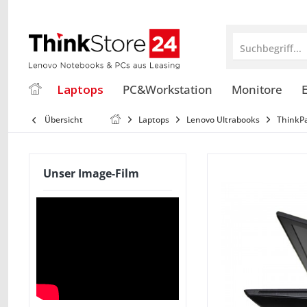
Suchbegriff...
Laptops
PC&Workstation
Monitore
E
Übersicht
Laptops
Lenovo Ultrabooks
ThinkP
Unser Image-Film