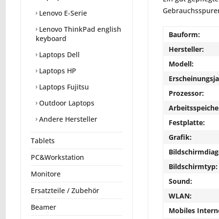
Gebrauchsspuren 
Lenovo E-Serie
Lenovo ThinkPad english
Bauform:
keyboard
Hersteller:
Laptops Dell
Modell:
Laptops HP
Erscheinungsja
Laptops Fujitsu
Prozessor:
Outdoor Laptops
Arbeitsspeiche
Andere Hersteller
Festplatte:
Grafik:
Tablets
Bildschirmdiag
PC&Workstation
Bildschirmtyp:
Monitore
Sound:
Ersatzteile / Zubehör
WLAN:
Beamer
Mobiles Intern