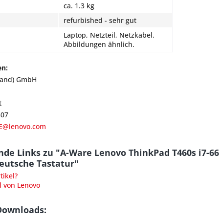
ca. 1.3 kg
refurbished - sehr gut
Laptop, Netzteil, Netzkabel.
Abbildungen ähnlich.
en:
land) GmbH
t
807
E@lenovo.com
nde Links zu "A-Ware Lenovo ThinkPad T460s i7
deutsche Tastatur"
ikel?
l von Lenovo
Downloads: