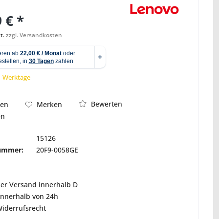
 € *
t.
zzgl. Versandkosten
Abbildung ähnlich
 1 Werktage
Bewerten
hen
Merken
en
15126
nummer:
20F9-0058GE
ser Versand innerhalb D
innerhalb von 24h
Widerrufsrecht