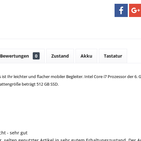
Bewertungen
0
Zustand
Akku
Tastatur
ist Ihr leichter und flacher mobiler Begleiter. Intel Core i7 Prozessor der 6.
lattengröße beträgt 512 GB SSD.
ht - sehr gut
r, selten genutzter Artikel in sehr gutem Erhaltungszustand. Der Art