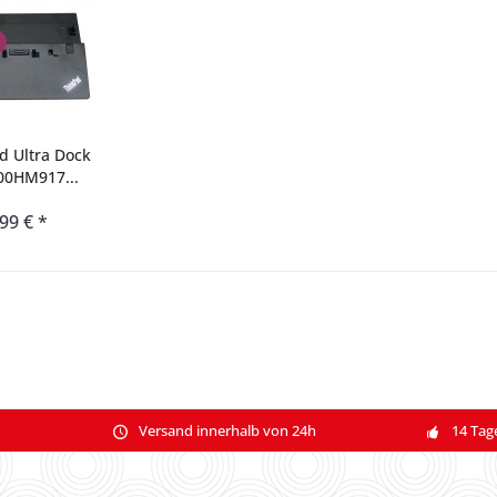
d Ultra Dock
00HM917...
,99 € *
Versand innerhalb von 24h
14 Tag