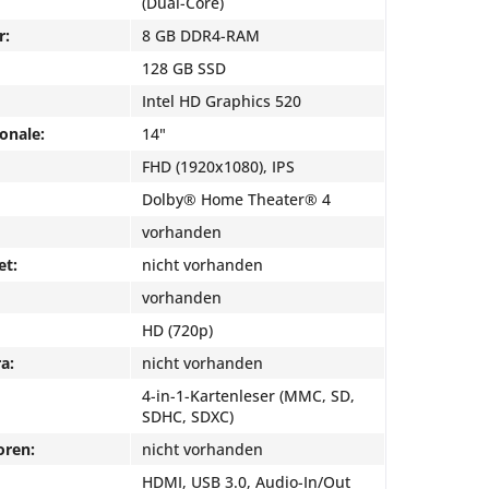
(Dual-Core)
r:
8 GB DDR4-RAM
128 GB SSD
Intel HD Graphics 520
onale:
14"
FHD (1920x1080), IPS
Dolby® Home Theater® 4
vorhanden
et:
nicht vorhanden
vorhanden
HD (720p)
a:
nicht vorhanden
4-in-1-Kartenleser (MMC, SD,
SDHC, SDXC)
oren:
nicht vorhanden
HDMI, USB 3.0, Audio-In/Out