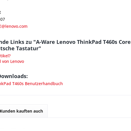
t
807
E@lenovo.com
de Links zu "A-Ware Lenovo ThinkPad T460s Core
sche Tastatur"
ikel?
l von Lenovo
Downloads:
nkPad T460s Benutzerhandbuch
Kunden kauften auch