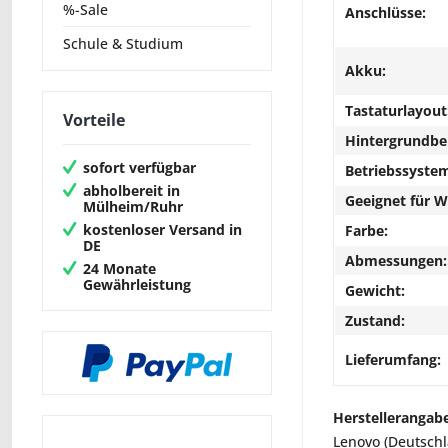
%-Sale
Anschlüsse:
Schule & Studium
Akku:
Tastaturlayout
Vorteile
Hintergrundbe
sofort verfügbar
Betriebssyste
abholbereit in
Geeignet für 
Mülheim/Ruhr
kostenloser Versand in
Farbe:
DE
Abmessungen:
24 Monate
Gewährleistung
Gewicht:
Zustand:
Lieferumfang:
Herstellerangab
Lenovo (Deutsch