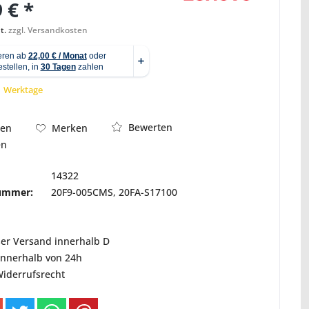
 € *
t.
zzgl. Versandkosten
Abbildung ähnlich
 1 Werktage
Bewerten
hen
Merken
en
14322
nummer:
20F9-005CMS, 20FA-S17100
ser Versand innerhalb D
innerhalb von 24h
Widerrufsrecht