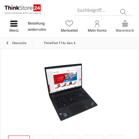
Suchbegriff...
Bestellung
widerrufen
Menü
Merkzettel
Mein Konto
Warenkorb
Übersicht
ThinkPad T14s Gen 4