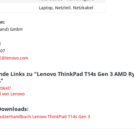
Laptop, Netzteil, Netzkabel
en:
land) GmbH
t
807
E@lenovo.com
nde Links zu "Lenovo ThinkPad T14s Gen 3 AMD R
A"
ikel?
l von Lenovo
Downloads:
tzerhandbuch Lenovo ThinkPad T14s Gen 3