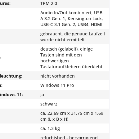
ures:
TPM 2.0
Audio-In/Out kombiniert, USB-
A 3.2 Gen. 1, Kensington Lock,
USB-C 3.1 Gen. 2, USB4, HDMI
gebraucht, die genaue Laufzeit
wurde nicht ermittelt
deutsch (gelabelt), einige
Tasten sind mit den
:
hochwertigen
Tastaturaufklebern überklebt
leuchtung:
nicht vorhanden
m:
Windows 11 Pro
Windows 11:
ja
schwarz
ca. 22.69 cm x 31.75 cm x 1.69
cm (L x B x H)
ca. 1.3 kg
refurbished - hervorragend