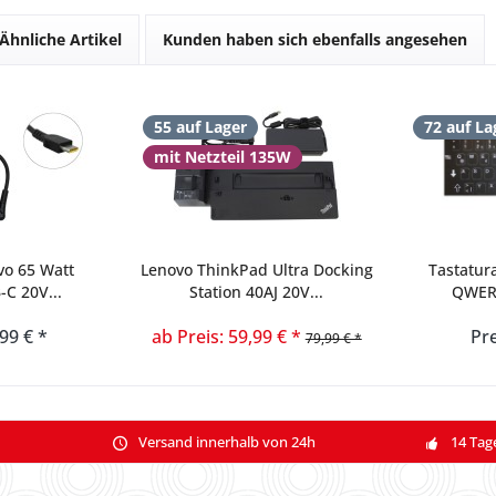
Ähnliche Artikel
Kunden haben sich ebenfalls angesehen
55 auf Lager
72 auf La
mit Netzteil 135W
vo 65 Watt
Lenovo ThinkPad Ultra Docking
Tastatur
-C 20V...
Station 40AJ 20V...
QWERT
,99 € *
ab Preis: 59,99 € *
Pre
79,99 € *
Versand innerhalb von 24h
14 Tag