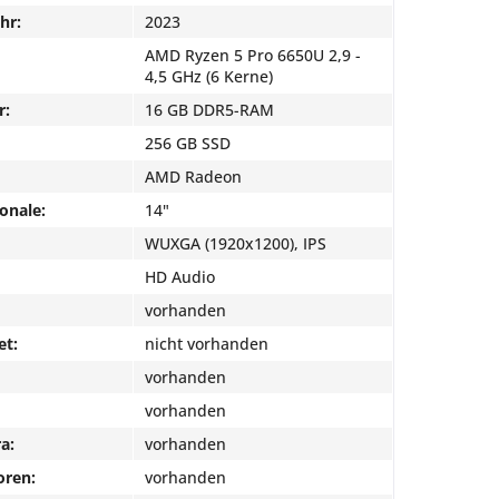
hr:
2023
AMD Ryzen 5 Pro 6650U 2,9 -
4,5 GHz (6 Kerne)
r:
16 GB DDR5-RAM
256 GB SSD
AMD Radeon
onale:
14"
WUXGA (1920x1200), IPS
HD Audio
vorhanden
et:
nicht vorhanden
vorhanden
vorhanden
a:
vorhanden
oren:
vorhanden