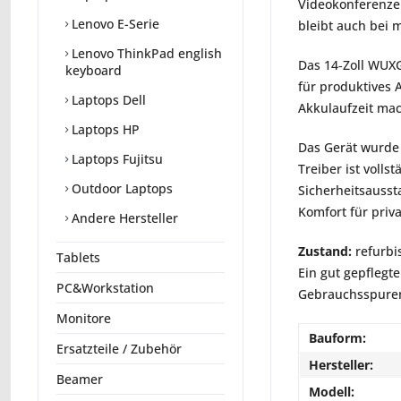
Videokonferenzen
Lenovo E-Serie
bleibt auch bei 
Lenovo ThinkPad english
Das 14‑Zoll WUXGA
keyboard
für produktives 
Laptops Dell
Akkulaufzeit mac
Laptops HP
Das Gerät wurde 
Laptops Fujitsu
Treiber ist volls
Outdoor Laptops
Sicherheitsausst
Komfort für priv
Andere Hersteller
Zustand:
refurbi
Tablets
Ein gut gepflegte
PC&Workstation
Gebrauchsspuren 
Monitore
Bauform:
Ersatzteile / Zubehör
Hersteller:
Beamer
Modell: