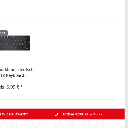
ger
aufkleber deutsch
Z Keyboard...
is: 5,99 € *
e Widerrufsrecht
Hotline 0208 38 57 43 77