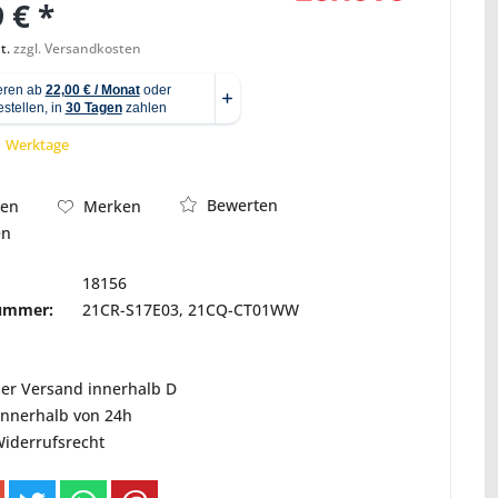
 € *
t.
zzgl. Versandkosten
Abbildung ähnlich
 1 Werktage
Bewerten
hen
Merken
en
18156
nummer:
21CR-S17E03, 21CQ-CT01WW
ser Versand innerhalb D
innerhalb von 24h
Widerrufsrecht