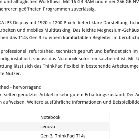
 und alltäglichen Workflows. Mit 16 GB RAM und einer 256 GB NVMe
mehreren geöffneten Programmen zuverlässig.
 IPS Display mit 1920 × 1200 Pixeln liefert klare Darstellung, hoh
Arbeiten und mobiles Multitasking. Das leichte Magnesium‑Gehäuse
hen das T14s Gen 3 zu einem komfortablen Begleiter im berufliche
professionell refurbished, technisch geprüft und befindet sich im 
tändig installiert, sodass das Notebook sofort einsatzbereit ist. Mi
attung lässt sich das ThinkPad flexibel in bestehende Arbeitsumge
ate Nutzer.
shed - hervorragend
r, selten genutzter Artikel in sehr gutem Erhaltungszustand. Der Art
aufweisen. Weitere ausführliche Informationen und Beispielbilder
Notebook
Lenovo
Gen 3, ThinkPad T14s