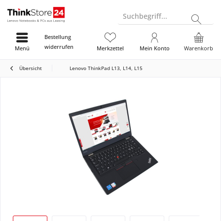
Suchbegriff...
Bestellung
widerrufen
Menü
Merkzettel
Mein Konto
Warenkorb
Übersicht
Lenovo ThinkPad L13, L14, L15