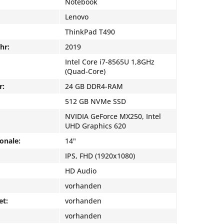
Notebook
Lenovo
ThinkPad T490
hr:
2019
Intel Core i7-8565U 1,8GHz
(Quad-Core)
r:
24 GB DDR4-RAM
512 GB NVMe SSD
NVIDIA GeForce MX250, Intel
UHD Graphics 620
onale:
14"
IPS, FHD (1920x1080)
HD Audio
vorhanden
et:
vorhanden
vorhanden