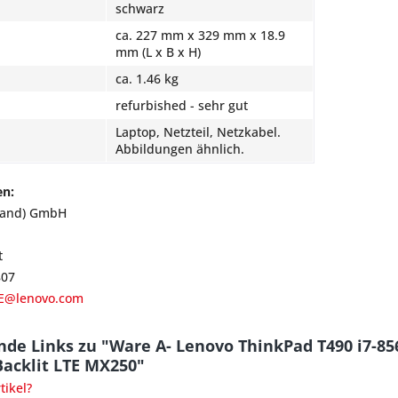
schwarz
ca. 227 mm x 329 mm x 18.9
mm (L x B x H)
ca. 1.46 kg
refurbished - sehr gut
Laptop, Netzteil, Netzkabel.
Abbildungen ähnlich.
en:
land) GmbH
t
807
E@lenovo.com
nde Links zu "Ware A- Lenovo ThinkPad T490 i7-
Backlit LTE MX250"
ikel?