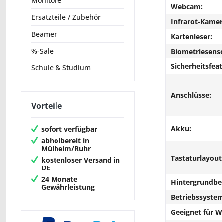
Monitore
Webcam:
Ersatzteile / Zubehör
Infrarot-Kamer
Beamer
Kartenleser:
%-Sale
Biometriesens
Sicherheitsfeat
Schule & Studium
Anschlüsse:
Vorteile
Akku:
sofort verfügbar
abholbereit in
Mülheim/Ruhr
Tastaturlayout
kostenloser Versand in
DE
24 Monate
Hintergrundbe
Gewährleistung
Betriebssyste
Geeignet für 