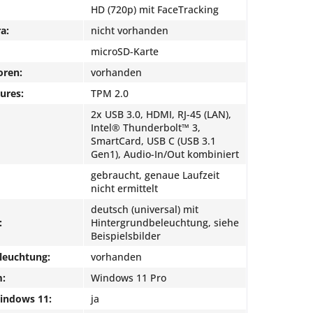
HD (720p) mit FaceTracking
a:
nicht vorhanden
microSD-Karte
oren:
vorhanden
ures:
TPM 2.0
2x USB 3.0, HDMI, RJ-45 (LAN),
Intel® Thunderbolt™ 3,
SmartCard, USB C (USB 3.1
Gen1), Audio-In/Out kombiniert
gebraucht, genaue Laufzeit
nicht ermittelt
deutsch (universal) mit
:
Hintergrundbeleuchtung, siehe
Beispielsbilder
leuchtung:
vorhanden
m:
Windows 11 Pro
Windows 11:
ja