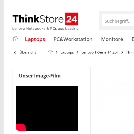
Suchbegriff...
Laptops
PC&Workstation
Monitore
E
Übersicht
Laptops
Lenovo T-Serie 14 Zoll
Thin
Unser Image-Film