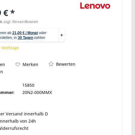
 € *
t.
zzgl. Versandkosten
Abbildung ähnlich
 1 Werktage
Bewerten
hen
Merken
en
15850
nummer:
20N2-000MMX
ser Versand innerhalb D
innerhalb von 24h
Widerrufsrecht