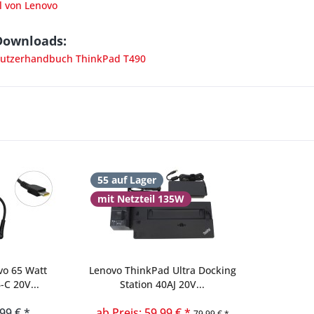
l von Lenovo
Downloads:
utzerhandbuch ThinkPad T490
55 auf Lager
mit Netzteil 135W
vo 65 Watt
Lenovo ThinkPad Ultra Docking
-C 20V...
Station 40AJ 20V...
,99 € *
ab Preis: 59,99 € *
79,99 € *