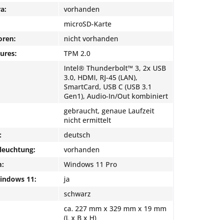
a:
vorhanden
microSD-Karte
oren:
nicht vorhanden
ures:
TPM 2.0
Intel® Thunderbolt™ 3, 2x USB
3.0, HDMI, RJ-45 (LAN),
SmartCard, USB C (USB 3.1
Gen1), Audio-In/Out kombiniert
gebraucht, genaue Laufzeit
nicht ermittelt
:
deutsch
leuchtung:
vorhanden
m:
Windows 11 Pro
Windows 11:
ja
schwarz
ca. 227 mm x 329 mm x 19 mm
(L x B x H)