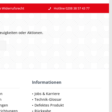
e Widerrufsrecht
Hotline 0208 38 57 43 77
euigkeiten oder Aktionen.
Informationen
en
Jobs & Karriere
n
Technik-Glossar
ungen
Defektes Produkt
nrichtungen
Rückgabe