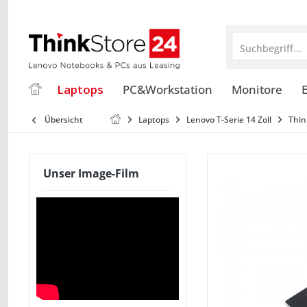
Suchbegriff...
Laptops
PC&Workstation
Monitore
E
Übersicht
Laptops
Lenovo T-Serie 14 Zoll
Thin
Unser Image-Film