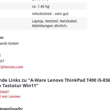
ca. 1.46 kg
refurbished - sehr gut
Laptop, Netzteil, Netzkabel.
Abbildungen ähnlich.
en:
land) GmbH
t
807
E@lenovo.com
nde Links zu "A-Ware Lenovo ThinkPad T490 i5-8
e Tastatur Win11"
ikel?
l von Lenovo
Downloads: