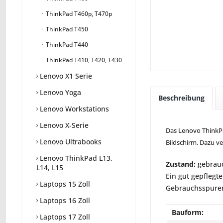
ThinkPad T460p, T470p
ThinkPad T450
ThinkPad T440
ThinkPad T410, T420, T430
Lenovo X1 Serie
Lenovo Yoga
Beschreibung
Lenovo Workstations
Lenovo X-Serie
Das Lenovo ThinkPad
Lenovo Ultrabooks
Bildschirm. Dazu v
Lenovo ThinkPad L13,
Zustand:
gebrauc
L14, L15
Ein gut gepflegte
Laptops 15 Zoll
Gebrauchsspuren 
Laptops 16 Zoll
Bauform:
Laptops 17 Zoll