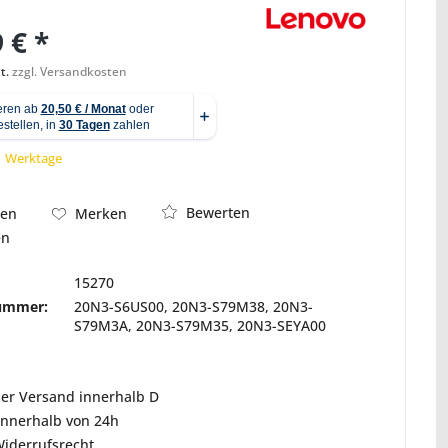
 € *
t.
zzgl. Versandkosten
Abbildung ähnlich
 1 Werktage
Bewerten
hen
Merken
en
15270
nummer:
20N3-S6US00, 20N3-S79M38, 20N3-
S79M3A, 20N3-S79M35, 20N3-SEYA00
ser Versand innerhalb D
innerhalb von 24h
Widerrufsrecht