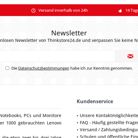
Versand innerhalb von 24h
14 Tag
Newsletter
nlosen Newsletter von Thinkstore24.de und verpassen Sie keine N
Die
Datenschutzbestimmungen
habe ich zur Kenntnis genommen.
Kundenservice
Notebooks
,
PCs
und
Monitore
Unsere Kontaktmöglichkeit
FAQ - Häufig gestellte Frage
ber 1000 gebrauchten Lenovo
Versand / Zahlungsbeding
Schulen und öffentliche Ei
die etwa zwei bis drei Jahre