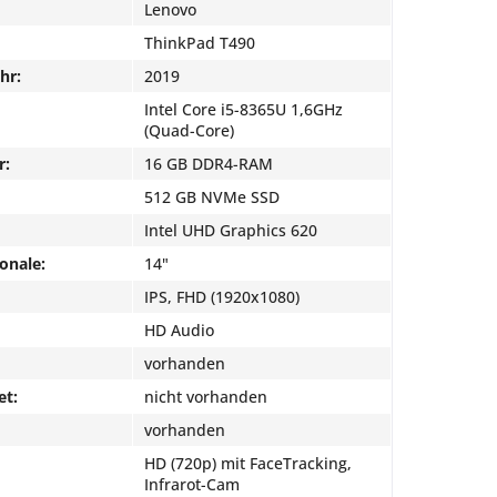
Lenovo
ThinkPad T490
hr:
2019
Intel Core i5-8365U 1,6GHz
(Quad-Core)
r:
16 GB DDR4-RAM
512 GB NVMe SSD
Intel UHD Graphics 620
onale:
14"
IPS, FHD (1920x1080)
HD Audio
vorhanden
et:
nicht vorhanden
vorhanden
HD (720p) mit FaceTracking,
Infrarot-Cam