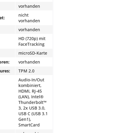
vorhanden
nicht
et:
vorhanden
vorhanden
HD (720p) mit
FaceTracking
microSD-Karte
oren:
vorhanden
ures:
TPM 2.0
Audio-In/Out
kombiniert,
HDMI, RJ-45
(LAN), Intel®
Thunderbolt™
3, 2x USB 3.0,
USB C (USB 3.1
Gen1),
SmartCard