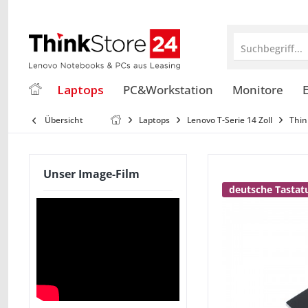
Suchbegriff...
Laptops
PC&Workstation
Monitore
E
Übersicht
Laptops
Lenovo T-Serie 14 Zoll
Thin
Unser Image-Film
deutsche Tastat