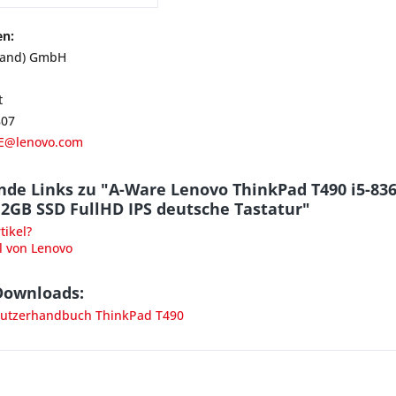
en:
land) GmbH
t
807
E@lenovo.com
nde Links zu "A-Ware Lenovo ThinkPad T490 i5-83
2GB SSD FullHD IPS deutsche Tastatur"
ikel?
l von Lenovo
Downloads:
utzerhandbuch ThinkPad T490