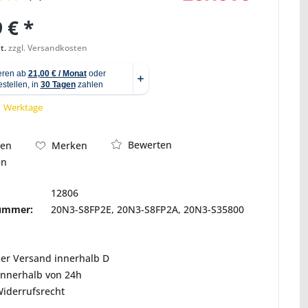
 € *
t.
zzgl. Versandkosten
Abbildung ähnlich
 1 Werktage
Bewerten
hen
Merken
en
12806
nummer:
20N3-S8FP2E, 20N3-S8FP2A, 20N3-S35800
ser Versand innerhalb D
innerhalb von 24h
Widerrufsrecht