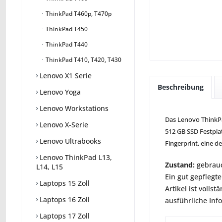
ThinkPad T460p, T470p
ThinkPad T450
ThinkPad T440
ThinkPad T410, T420, T430
Lenovo X1 Serie
Beschreibung
Lenovo Yoga
Lenovo Workstations
Das Lenovo ThinkPad
Lenovo X-Serie
512 GB SSD Festplat
Lenovo Ultrabooks
Fingerprint, eine 
Lenovo ThinkPad L13,
Zustand:
gebrauc
L14, L15
Ein gut gepflegte
Laptops 15 Zoll
Artikel ist voll
Laptops 16 Zoll
ausführliche Inf
Laptops 17 Zoll