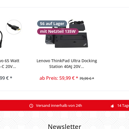
56 auf Lager
mit Netzteil 135W
vo 65 Watt
Lenovo ThinkPad Ultra Docking
-C 20V...
Station 40AJ 20V...
,99 € *
ab Preis: 59,99 € *
79,99 € *
Versand innerhalb von 24h
14 Tag
Newsletter