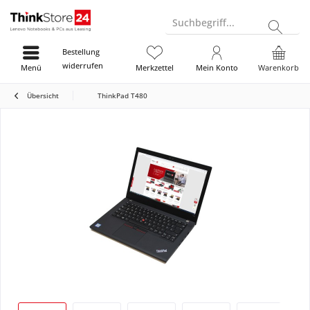
Suchbegriff...
Bestellung
widerrufen
Menü
Merkzettel
Mein Konto
Warenkorb
Übersicht
ThinkPad T480