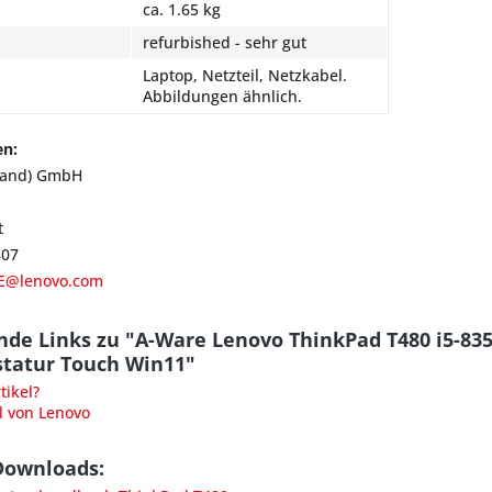
ca. 1.65 kg
refurbished - sehr gut
Laptop, Netzteil, Netzkabel.
Abbildungen ähnlich.
en:
land) GmbH
t
807
E@lenovo.com
nde Links zu "A-Ware Lenovo ThinkPad T480 i5-83
statur Touch Win11"
ikel?
l von Lenovo
Downloads: