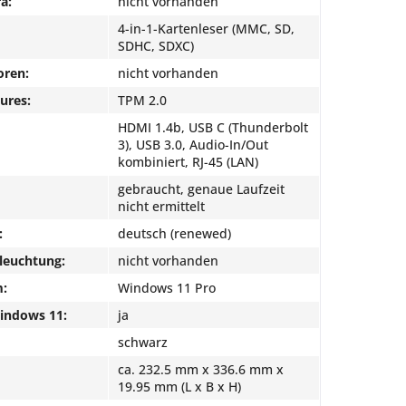
a:
nicht vorhanden
4-in-1-Kartenleser (MMC, SD,
SDHC, SDXC)
oren:
nicht vorhanden
ures:
TPM 2.0
HDMI 1.4b, USB C (Thunderbolt
3), USB 3.0, Audio-In/Out
kombiniert, RJ-45 (LAN)
gebraucht, genaue Laufzeit
nicht ermittelt
:
deutsch (renewed)
leuchtung:
nicht vorhanden
m:
Windows 11 Pro
Windows 11:
ja
schwarz
ca. 232.5 mm x 336.6 mm x
19.95 mm (L x B x H)