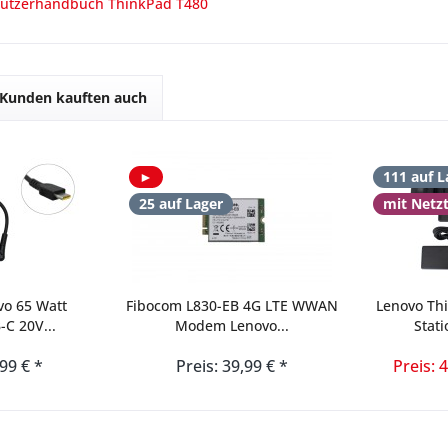
utzerhandbuch ThinkPad T480
Kunden kauften auch
►
111 auf L
25 auf Lager
mit Netz
vo 65 Watt
Fibocom L830-EB 4G LTE WWAN
Lenovo Th
-C 20V...
Modem Lenovo...
Stati
,99 € *
Preis: 39,99 € *
Preis: 