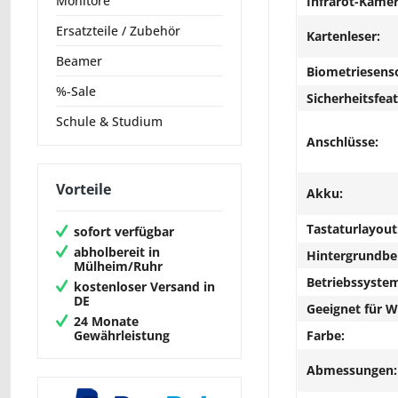
Monitore
Infrarot-Kamer
Ersatzteile / Zubehör
Kartenleser:
Beamer
Biometriesens
%-Sale
Sicherheitsfeat
Schule & Studium
Anschlüsse:
Vorteile
Akku:
Tastaturlayout
sofort verfügbar
abholbereit in
Hintergrundbe
Mülheim/Ruhr
Betriebssyste
kostenloser Versand in
DE
Geeignet für 
24 Monate
Gewährleistung
Farbe:
Abmessungen: