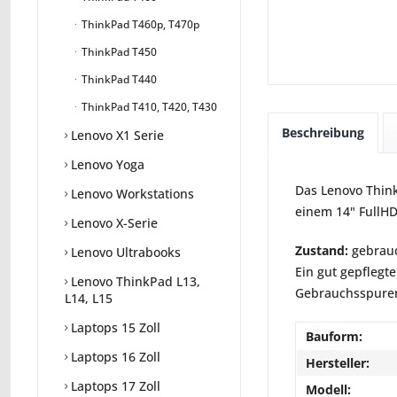
ThinkPad T460p, T470p
ThinkPad T450
ThinkPad T440
ThinkPad T410, T420, T430
Beschreibung
Lenovo X1 Serie
Lenovo Yoga
Das Lenovo Think
Lenovo Workstations
einem 14" FullHD
Lenovo X-Serie
Zustand:
gebrauc
Lenovo Ultrabooks
Ein gut gepflegte
Lenovo ThinkPad L13,
Gebrauchsspuren 
L14, L15
Laptops 15 Zoll
Bauform:
Laptops 16 Zoll
Hersteller:
Laptops 17 Zoll
Modell: