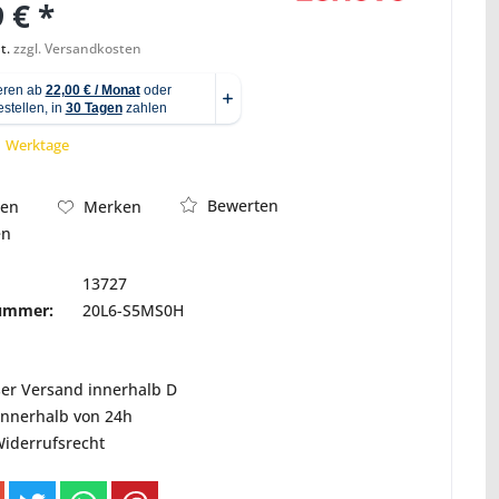
 € *
t.
zzgl. Versandkosten
Abbildung ähnlich
 1 Werktage
Bewerten
hen
Merken
en
13727
nummer:
20L6-S5MS0H
ser Versand innerhalb D
innerhalb von 24h
Widerrufsrecht