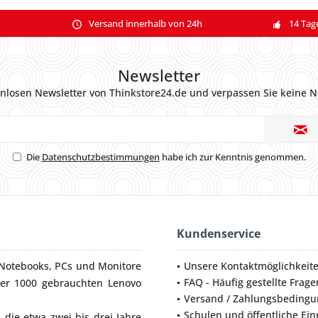
Versand innerhalb von 24h
14 Tag
Newsletter
nlosen Newsletter von Thinkstore24.de und verpassen Sie keine N
Die
Datenschutzbestimmungen
habe ich zur Kenntnis genommen.
Kundenservice
Notebooks
,
PCs
und
Monitore
Unsere Kontaktmöglichkeit
FAQ - Häufig gestellte Frage
ber 1000 gebrauchten Lenovo
Versand / Zahlungsbeding
Schulen und öffentliche Ei
die etwa zwei bis drei Jahre