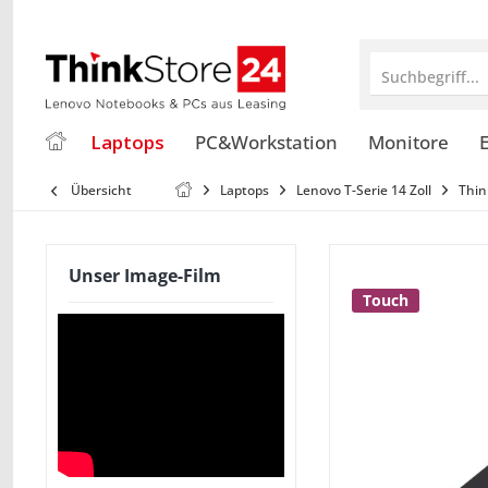
Suchbegriff...
Laptops
PC&Workstation
Monitore
E
Übersicht
Laptops
Lenovo T-Serie 14 Zoll
Thin
Unser Image-Film
Touch