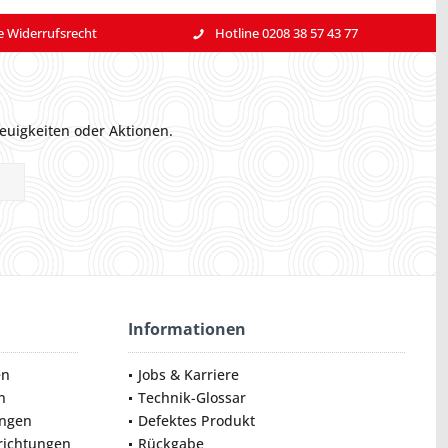
e Widerrufsrecht
Hotline 0208 38 57 43 77
euigkeiten oder Aktionen.
Informationen
en
Jobs & Karriere
n
Technik-Glossar
ungen
Defektes Produkt
nrichtungen
Rückgabe