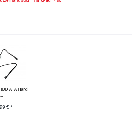
utzerhandbuch ThinkPad T480
 HDD ATA Hard
..
,99 € *