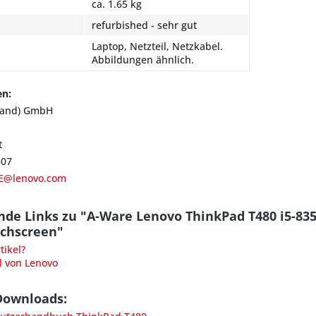
ca. 1.65 kg
refurbished - sehr gut
Laptop, Netzteil, Netzkabel.
Abbildungen ähnlich.
en:
land) GmbH
t
807
E@lenovo.com
de Links zu "A-Ware Lenovo ThinkPad T480 i5-83
chscreen"
ikel?
l von Lenovo
Downloads: