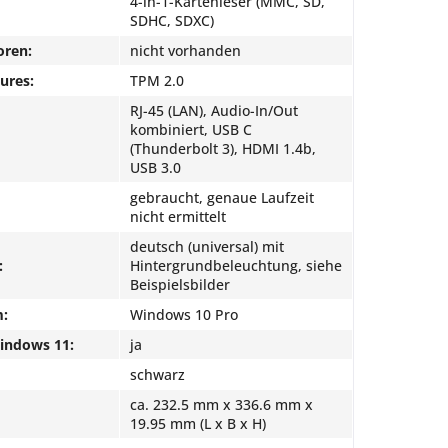
4-in-1-Kartenleser (MMC, SD,
SDHC, SDXC)
oren:
nicht vorhanden
ures:
TPM 2.0
RJ-45 (LAN), Audio-In/Out
kombiniert, USB C
(Thunderbolt 3), HDMI 1.4b,
USB 3.0
gebraucht, genaue Laufzeit
nicht ermittelt
deutsch (universal) mit
:
Hintergrundbeleuchtung, siehe
Beispielsbilder
m:
Windows 10 Pro
Windows 11:
ja
schwarz
ca. 232.5 mm x 336.6 mm x
19.95 mm (L x B x H)