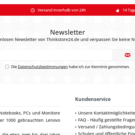
Versand innerhalb von 24h
14 Tag
Newsletter
nlosen Newsletter von Thinkstore24.de und verpassen Sie keine N
Die
Datenschutzbestimmungen
habe ich zur Kenntnis genommen.
Kundenservice
Notebooks
,
PCs
und
Monitore
Unsere Kontaktmöglichkeit
FAQ - Häufig gestellte Frage
ber 1000 gebrauchten Lenovo
Versand / Zahlungsbeding
Schulen und öffentliche Ei
die etwa zwei bis drei Jahre