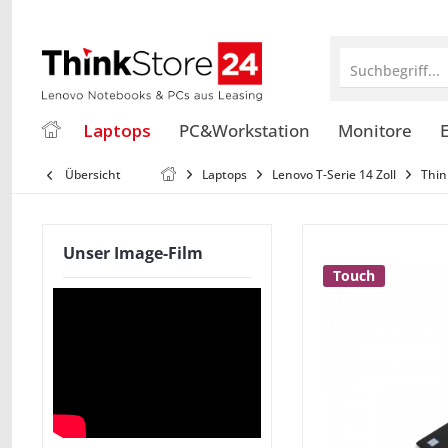
Suchbegriff...
Laptops
PC&Workstation
Monitore
E
Übersicht
Laptops
Lenovo T-Serie 14 Zoll
Thin
Unser Image-Film
Touch