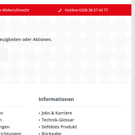
e Widerrufsrecht
Hotline 0208 38 57 43 77
euigkeiten oder Aktionen.
Informationen
en
Jobs & Karriere
n
Technik-Glossar
ungen
Defektes Produkt
nrichtungen
Rückgabe