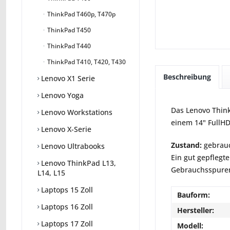
ThinkPad T460p, T470p
ThinkPad T450
ThinkPad T440
ThinkPad T410, T420, T430
Beschreibung
Lenovo X1 Serie
Lenovo Yoga
Das Lenovo Think
Lenovo Workstations
einem 14" FullHD
Lenovo X-Serie
Zustand:
gebrauc
Lenovo Ultrabooks
Ein gut gepflegte
Lenovo ThinkPad L13,
Gebrauchsspuren 
L14, L15
Laptops 15 Zoll
Bauform:
Laptops 16 Zoll
Hersteller:
Laptops 17 Zoll
Modell: