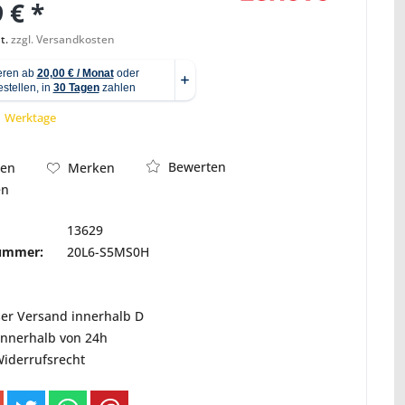
 € *
t.
zzgl. Versandkosten
Abbildung ähnlich
 1 Werktage
Bewerten
hen
Merken
en
13629
nummer:
20L6-S5MS0H
ser Versand innerhalb D
innerhalb von 24h
Widerrufsrecht