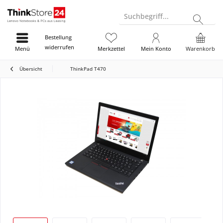
Suchbegriff...
Bestellung
widerrufen
Menü
Merkzettel
Mein Konto
Warenkorb
Übersicht
ThinkPad T470