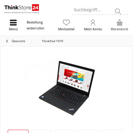
Suchbegriff...
Bestellung
widerrufen
Menü
Merkzettel
Mein Konto
Warenkorb
Übersicht
ThinkPad T470