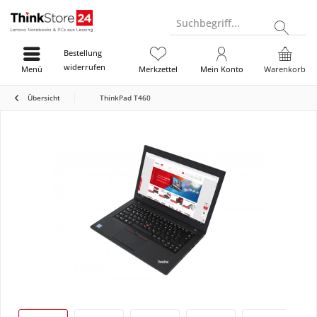
Suchbegriff...
Bestellung
widerrufen
Menü
Merkzettel
Mein Konto
Warenkorb
Übersicht
ThinkPad T460