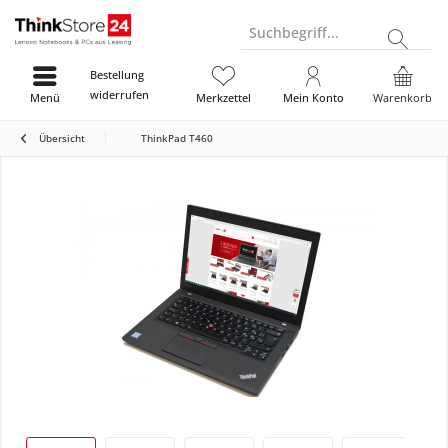
Suchbegriff...
Bestellung
widerrufen
Menü
Merkzettel
Mein Konto
Warenkorb
Übersicht
ThinkPad T460